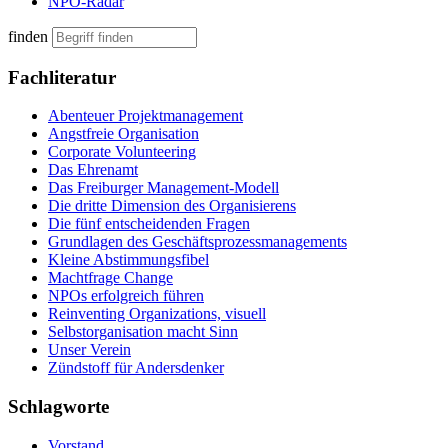
NPO-Radar
finden
Fachliteratur
Abenteuer Projektmanagement
Angstfreie Organisation
Corporate Volunteering
Das Ehrenamt
Das Freiburger Management-Modell
Die dritte Dimension des Organisierens
Die fünf entscheidenden Fragen
Grundlagen des Geschäftsprozessmanagements
Kleine Abstimmungsfibel
Machtfrage Change
NPOs erfolgreich führen
Reinventing Organizations, visuell
Selbstorganisation macht Sinn
Unser Verein
Zündstoff für Andersdenker
Schlagworte
Vorstand