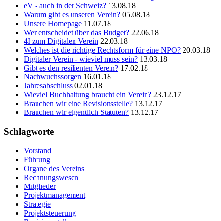
eV - auch in der Schweiz?
13.08.18
Warum gibt es unseren Verein?
05.08.18
Unsere Homepage
11.07.18
Wer entscheidet über das Budget?
22.06.18
4I zum Digitalen Verein
22.03.18
Welches ist die richtige Rechtsform für eine NPO?
20.03.18
Digitaler Verein - wieviel muss sein?
13.03.18
Gibt es den resilienten Verein?
17.02.18
Nachwuchssorgen
16.01.18
Jahresabschluss
02.01.18
Wieviel Buchhaltung braucht ein Verein?
23.12.17
Brauchen wir eine Revisionsstelle?
13.12.17
Brauchen wir eigentlich Statuten?
13.12.17
Schlagworte
Vorstand
Führung
Organe des Vereins
Rechnungswesen
Mitglieder
Projektmanagement
Strategie
Projektsteuerung