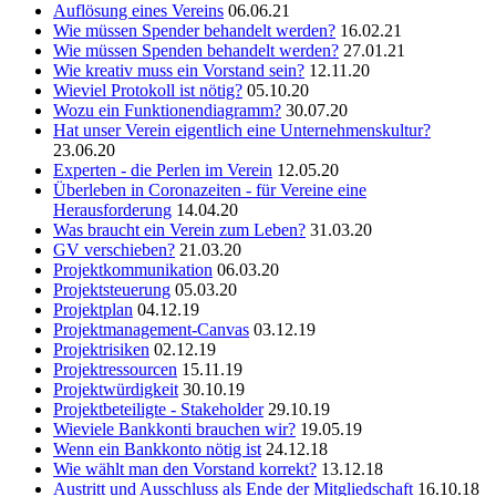
Auflösung eines Vereins
06.06.21
Wie müssen Spender behandelt werden?
16.02.21
Wie müssen Spenden behandelt werden?
27.01.21
Wie kreativ muss ein Vorstand sein?
12.11.20
Wieviel Protokoll ist nötig?
05.10.20
Wozu ein Funktionendiagramm?
30.07.20
Hat unser Verein eigentlich eine Unternehmenskultur?
23.06.20
Experten - die Perlen im Verein
12.05.20
Überleben in Coronazeiten - für Vereine eine
Herausforderung
14.04.20
Was braucht ein Verein zum Leben?
31.03.20
GV verschieben?
21.03.20
Projektkommunikation
06.03.20
Projektsteuerung
05.03.20
Projektplan
04.12.19
Projektmanagement-Canvas
03.12.19
Projektrisiken
02.12.19
Projektressourcen
15.11.19
Projektwürdigkeit
30.10.19
Projektbeteiligte - Stakeholder
29.10.19
Wieviele Bankkonti brauchen wir?
19.05.19
Wenn ein Bankkonto nötig ist
24.12.18
Wie wählt man den Vorstand korrekt?
13.12.18
Austritt und Ausschluss als Ende der Mitgliedschaft
16.10.18